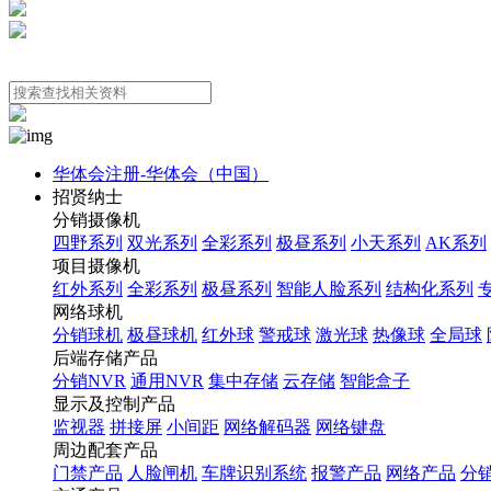
华体会注册-华体会（中国）
招贤纳士
分销摄像机
四野系列
双光系列
全彩系列
极昼系列
小天系列
AK系列
项目摄像机
红外系列
全彩系列
极昼系列
智能人脸系列
结构化系列
网络球机
分销球机
极昼球机
红外球
警戒球
激光球
热像球
全局球
后端存储产品
分销NVR
通用NVR
集中存储
云存储
智能盒子
显示及控制产品
监视器
拼接屏
小间距
网络解码器
网络键盘
周边配套产品
门禁产品
人脸闸机
车牌识别系统
报警产品
网络产品
分