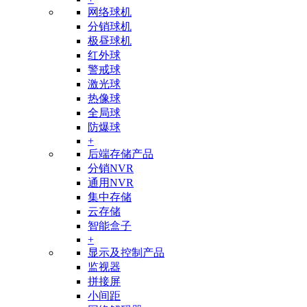
网络球机
分销球机
极昼球机
红外球
警戒球
激光球
热像球
全局球
防爆球
+
后端存储产品
分销NVR
通用NVR
集中存储
云存储
智能盒子
+
显示及控制产品
监视器
拼接屏
小间距