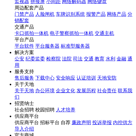
监视器
拼接屏
小间距
网络解码器
网络键盘
周边配套产品
门禁产品
人脸闸机
车牌识别系统
报警产品
网络产品
分
销配套
交通产品
卡口抓拍一体机
电子警察抓拍一体机
交通主机
平台产品
平台软件
平台服务器
标准型服务器
解决方案
公安
纪委监委
检察院
法院
司法
交通
教育
水利
金融
通
用
服务支持
售后服务
下载中心
安全响应
认证培训
天地安防
关于天地
关于天地
办公环境
企业文化
发展历程
社会责任
联系我
们
招贤纳士
社会招聘 校园招聘
人才培养
供应商平台
供应商平台 招标平台 自荐
廉政声明
投诉举报
内控供方
导入介绍
官方商城