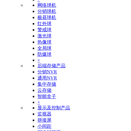
网络球机
分销球机
极昼球机
红外球
警戒球
激光球
热像球
全局球
防爆球
+
后端存储产品
分销NVR
通用NVR
集中存储
云存储
智能盒子
+
显示及控制产品
监视器
拼接屏
小间距