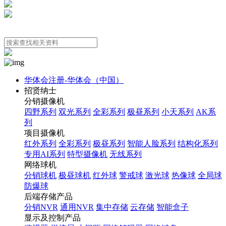
华体会注册-华体会（中国）
招贤纳士
分销摄像机
四野系列
双光系列
全彩系列
极昼系列
小天系列
AK系
列
项目摄像机
红外系列
全彩系列
极昼系列
智能人脸系列
结构化系列
专用AI系列
特型摄像机
无线系列
网络球机
分销球机
极昼球机
红外球
警戒球
激光球
热像球
全局球
防爆球
后端存储产品
分销NVR
通用NVR
集中存储
云存储
智能盒子
显示及控制产品