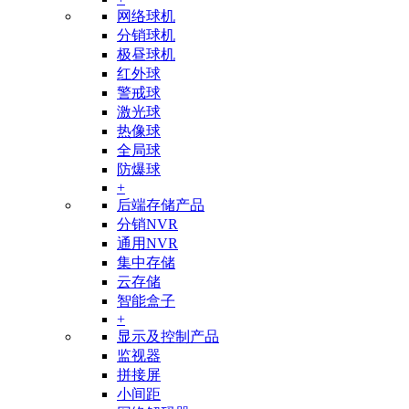
网络球机
分销球机
极昼球机
红外球
警戒球
激光球
热像球
全局球
防爆球
+
后端存储产品
分销NVR
通用NVR
集中存储
云存储
智能盒子
+
显示及控制产品
监视器
拼接屏
小间距