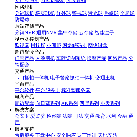
专用AI系列
特型摄像机
无线系列
网络球机
分销球机
极昼球机
红外球
警戒球
激光球
热像球
全局球
防爆球
后端存储产品
分销NVR
通用NVR
集中存储
云存储
智能盒子
显示及控制产品
监视器
拼接屏
小间距
网络解码器
网络键盘
周边配套产品
门禁产品
人脸闸机
车牌识别系统
报警产品
网络产品
分
销配套
交通产品
卡口抓拍一体机
电子警察抓拍一体机
交通主机
平台产品
平台软件
平台服务器
标准型服务器
电商产品
周边配套
向日葵系列
AK系列
四野系列
小天系列
解决方案
公安
纪委监委
检察院
法院
司法
交通
教育
水利
金融
通
用
服务支持
售后服务
下载中心
安全响应
认证培训
天地安防