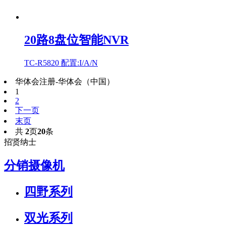
20路8盘位智能NVR
TC-R5820 配置:I/A/N
华体会注册-华体会（中国）
1
2
下一页
末页
共
2
页
20
条
招贤纳士
分销摄像机
四野系列
双光系列