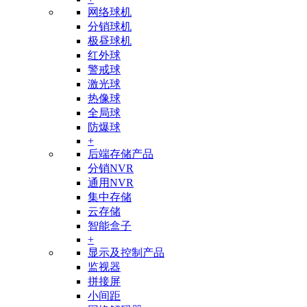
网络球机
分销球机
极昼球机
红外球
警戒球
激光球
热像球
全局球
防爆球
+
后端存储产品
分销NVR
通用NVR
集中存储
云存储
智能盒子
+
显示及控制产品
监视器
拼接屏
小间距