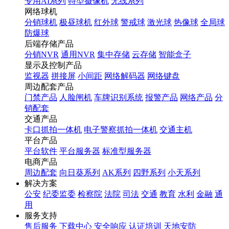
专用AI系列
特型摄像机
无线系列
网络球机
分销球机
极昼球机
红外球
警戒球
激光球
热像球
全局球
防爆球
后端存储产品
分销NVR
通用NVR
集中存储
云存储
智能盒子
显示及控制产品
监视器
拼接屏
小间距
网络解码器
网络键盘
周边配套产品
门禁产品
人脸闸机
车牌识别系统
报警产品
网络产品
分
销配套
交通产品
卡口抓拍一体机
电子警察抓拍一体机
交通主机
平台产品
平台软件
平台服务器
标准型服务器
电商产品
周边配套
向日葵系列
AK系列
四野系列
小天系列
解决方案
公安
纪委监委
检察院
法院
司法
交通
教育
水利
金融
通
用
服务支持
售后服务
下载中心
安全响应
认证培训
天地安防