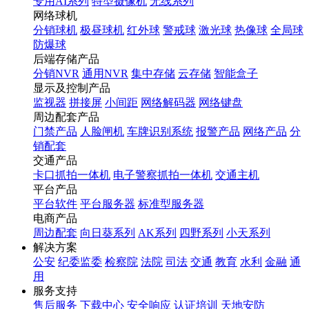
专用AI系列
特型摄像机
无线系列
网络球机
分销球机
极昼球机
红外球
警戒球
激光球
热像球
全局球
防爆球
后端存储产品
分销NVR
通用NVR
集中存储
云存储
智能盒子
显示及控制产品
监视器
拼接屏
小间距
网络解码器
网络键盘
周边配套产品
门禁产品
人脸闸机
车牌识别系统
报警产品
网络产品
分
销配套
交通产品
卡口抓拍一体机
电子警察抓拍一体机
交通主机
平台产品
平台软件
平台服务器
标准型服务器
电商产品
周边配套
向日葵系列
AK系列
四野系列
小天系列
解决方案
公安
纪委监委
检察院
法院
司法
交通
教育
水利
金融
通
用
服务支持
售后服务
下载中心
安全响应
认证培训
天地安防