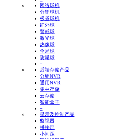
网络球机
分销球机
极昼球机
红外球
警戒球
激光球
热像球
全局球
防爆球
+
后端存储产品
分销NVR
通用NVR
集中存储
云存储
智能盒子
+
显示及控制产品
监视器
拼接屏
小间距