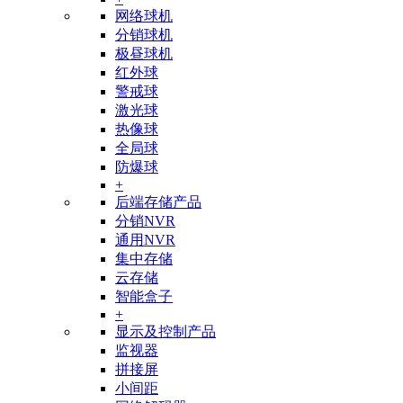
网络球机
分销球机
极昼球机
红外球
警戒球
激光球
热像球
全局球
防爆球
+
后端存储产品
分销NVR
通用NVR
集中存储
云存储
智能盒子
+
显示及控制产品
监视器
拼接屏
小间距