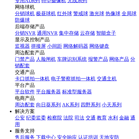
专用AI系列
特型摄像机
无线系列
网络球机
分销球机
极昼球机
红外球
警戒球
激光球
热像球
全局球
防爆球
后端存储产品
分销NVR
通用NVR
集中存储
云存储
智能盒子
显示及控制产品
监视器
拼接屏
小间距
网络解码器
网络键盘
周边配套产品
门禁产品
人脸闸机
车牌识别系统
报警产品
网络产品
分
销配套
交通产品
卡口抓拍一体机
电子警察抓拍一体机
交通主机
平台产品
平台软件
平台服务器
标准型服务器
电商产品
周边配套
向日葵系列
AK系列
四野系列
小天系列
解决方案
公安
纪委监委
检察院
法院
司法
交通
教育
水利
金融
通
用
服务支持
售后服务
下载中心
安全响应
认证培训
天地安防