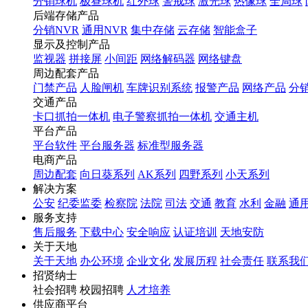
分销球机
极昼球机
红外球
警戒球
激光球
热像球
全局球
后端存储产品
分销NVR
通用NVR
集中存储
云存储
智能盒子
显示及控制产品
监视器
拼接屏
小间距
网络解码器
网络键盘
周边配套产品
门禁产品
人脸闸机
车牌识别系统
报警产品
网络产品
分
交通产品
卡口抓拍一体机
电子警察抓拍一体机
交通主机
平台产品
平台软件
平台服务器
标准型服务器
电商产品
周边配套
向日葵系列
AK系列
四野系列
小天系列
解决方案
公安
纪委监委
检察院
法院
司法
交通
教育
水利
金融
通
服务支持
售后服务
下载中心
安全响应
认证培训
天地安防
关于天地
关于天地
办公环境
企业文化
发展历程
社会责任
联系我
招贤纳士
社会招聘 校园招聘
人才培养
供应商平台