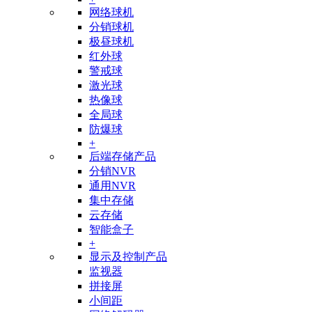
网络球机
分销球机
极昼球机
红外球
警戒球
激光球
热像球
全局球
防爆球
+
后端存储产品
分销NVR
通用NVR
集中存储
云存储
智能盒子
+
显示及控制产品
监视器
拼接屏
小间距